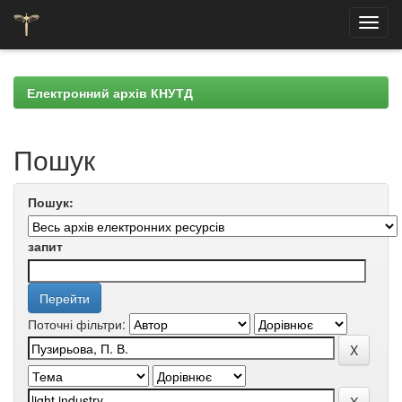
Skip
navigation
Електронний архів КНУТД
Пошук
Пошук:
запит
Поточні фільтри: