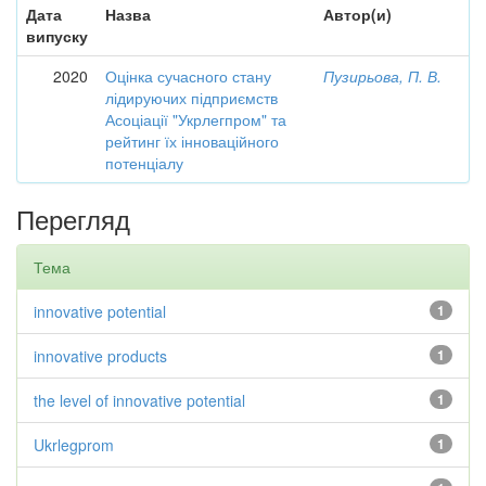
Дата
Назва
Автор(и)
випуску
2020
Оцінка сучасного стану
Пузирьова, П. В.
лідируючих підприємств
Асоціації "Укрлегпром" та
рейтинг їх інноваційного
потенціалу
Перегляд
Тема
innovative potential
1
innovative products
1
the level of innovative potential
1
Ukrlegprom
1