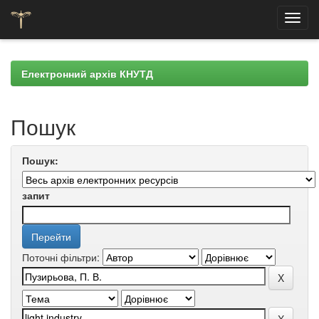
Skip
navigation
Електронний архів КНУТД
Пошук
Пошук:
запит
Поточні фільтри: