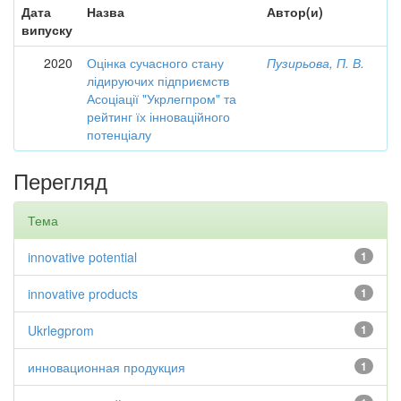
Дата
Назва
Автор(и)
випуску
2020
Оцінка сучасного стану
Пузирьова, П. В.
лідируючих підприємств
Асоціації "Укрлегпром" та
рейтинг їх інноваційного
потенціалу
Перегляд
Тема
innovative potential
1
innovative products
1
Ukrlegprom
1
инновационная продукция
1