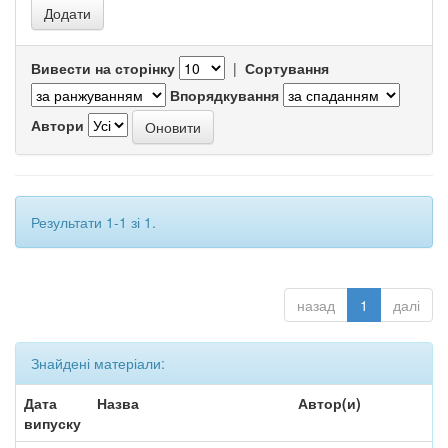
Вивести на сторінку
|
Сортування
Впорядкування
Автори
Результати 1-1 зі 1.
назад
1
далі
Знайдені матеріали:
Дата
Назва
Автор(и)
випуску