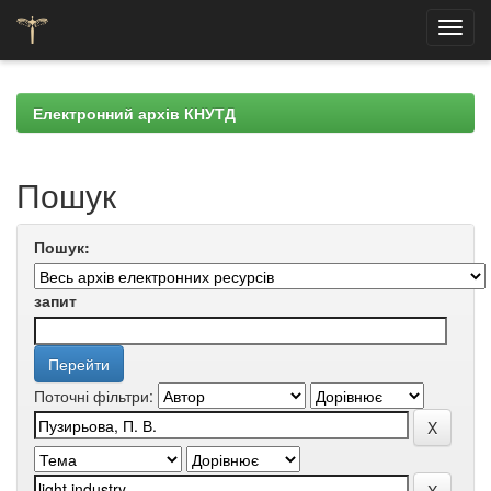
Skip
navigation
Електронний архів КНУТД
Пошук
Пошук:
запит
Поточні фільтри: