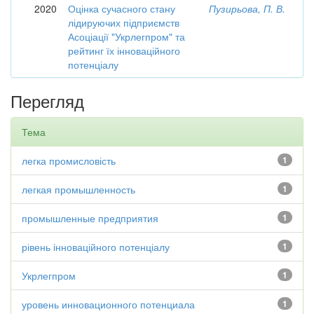
2020
Оцінка сучасного стану
Пузирьова, П. В.
лідируючих підприємств
Асоціації "Укрлегпром" та
рейтинг їх інноваційного
потенціалу
Перегляд
Тема
легка промисловість
1
легкая промышленность
1
промышленные предприятия
1
рівень інноваційного потенціалу
1
Укрлегпром
1
уровень инновационного потенциала
1