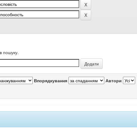
в пошуку.
Впорядкування
Автори