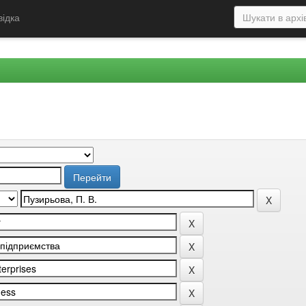
відка