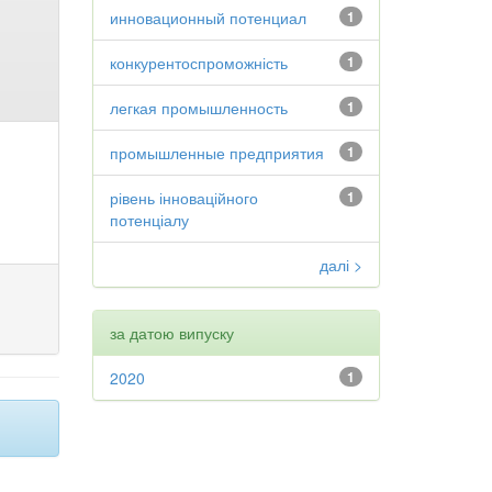
инновационный потенциал
1
конкурентоспроможність
1
легкая промышленность
1
промышленные предприятия
1
рівень інноваційного
1
потенціалу
далі >
за датою випуску
2020
1