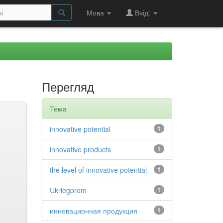
Мова
Вхід:
Перегляд
Тема
innovative potential
1
innovative products
1
the level of innovative potential
1
Ukrlegprom
1
инновационная продукция
1