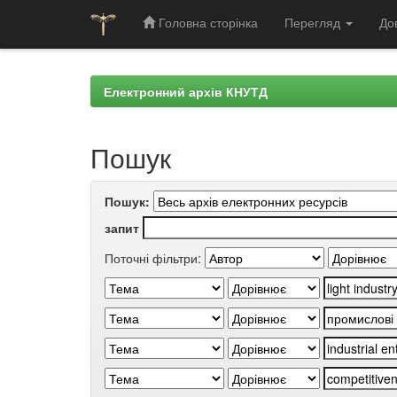
Головна сторінка
Перегляд
До
Skip
navigation
Електронний архів КНУТД
Пошук
Пошук:
запит
Поточні фільтри: