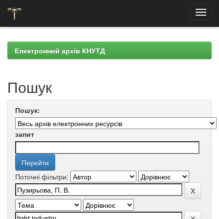
Skip
navigation
Електронний архів КНУТД
Пошук
Пошук:
запит
Поточні фільтри: