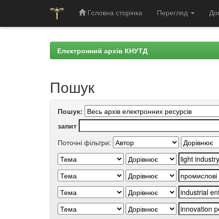
Головна сторінка
Перегляд
До
Skip
navigation
Електронний архів КНУТД
Пошук
Пошук:
запит
Поточні фільтри: