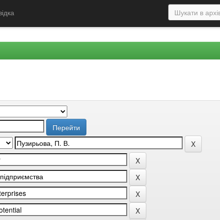
відка