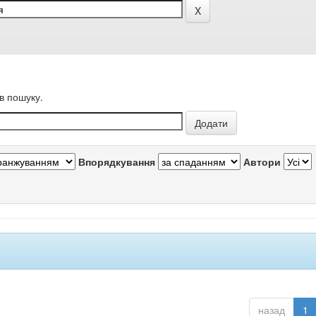
в пошуку.
Впорядкування
Автори
назад
1