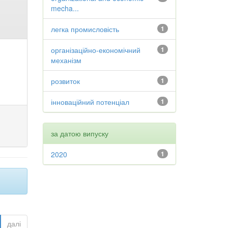
mecha...
легка промисловість
1
організаційно-економічний
1
механізм
розвиток
1
інноваційний потенціал
1
за датою випуску
2020
1
далі