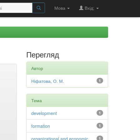
Мова
Вхід:
Перегляд
Автор
Ніфатова, О. М.
1
Тема
development
1
formation
1
organizational and economic
1