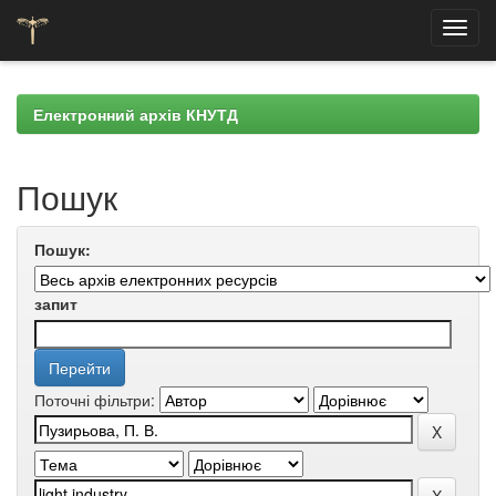
Skip
navigation
Електронний архів КНУТД
Пошук
Пошук:
запит
Поточні фільтри: