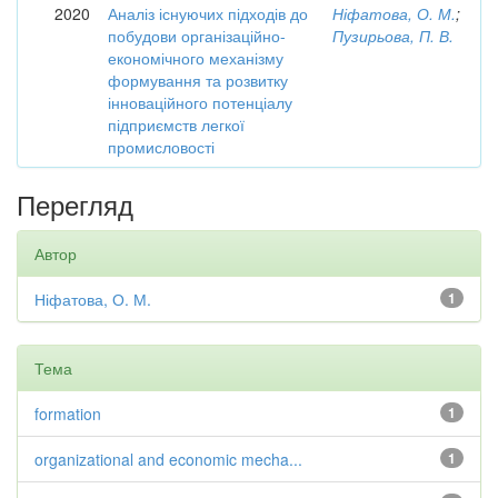
2020
Аналіз існуючих підходів до
Ніфатова, О. М.
;
побудови організаційно-
Пузирьова, П. В.
економічного механізму
формування та розвитку
інноваційного потенціалу
підприємств легкої
промисловості
Перегляд
Автор
Ніфатова, О. М.
1
Тема
formation
1
organizational and economic mecha...
1