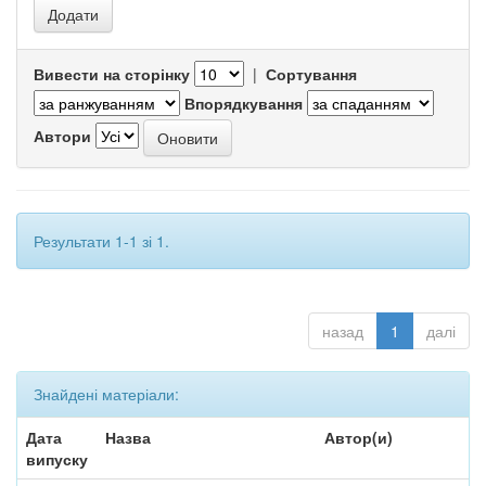
Вивести на сторінку
|
Сортування
Впорядкування
Автори
Результати 1-1 зі 1.
назад
1
далі
Знайдені матеріали:
Дата
Назва
Автор(и)
випуску