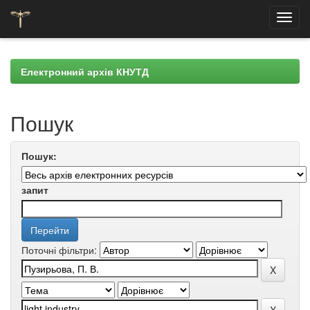
Skip
navigation
Електронний архів КНУТД
Пошук
Пошук:
запит
Поточні фільтри: