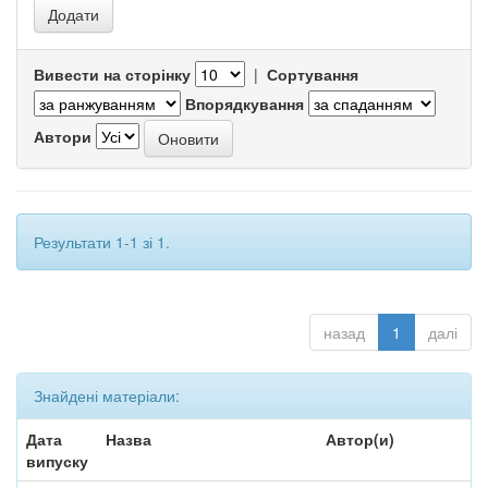
Вивести на сторінку
|
Сортування
Впорядкування
Автори
Результати 1-1 зі 1.
назад
1
далі
Знайдені матеріали:
Дата
Назва
Автор(и)
випуску