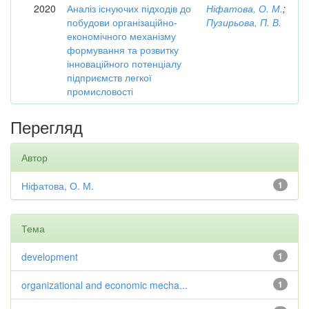
2020
Аналіз існуючих підходів до
Ніфатова, О. М.
;
побудови організаційно-
Пузирьова, П. В.
економічного механізму
формування та розвитку
інноваційного потенціалу
підприємств легкої
промисловості
Перегляд
Автор
Ніфатова, О. М.
1
Тема
development
1
organizational and economic mecha...
1