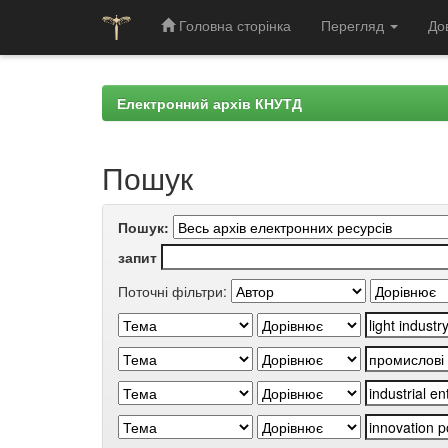
Головна сторінка
Перегляд
До
Skip
navigation
Електронний архів КНУТД
Пошук
Пошук:
запит
Поточні фільтри: