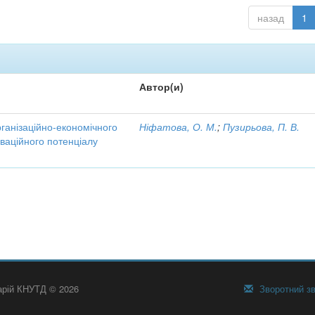
назад
1
Автор(и)
рганізаційно-економічного
Ніфатова, О. М.
;
Пузирьова, П. В.
ваційного потенціалу
тарій КНУТД © 2026
Зворотний зв