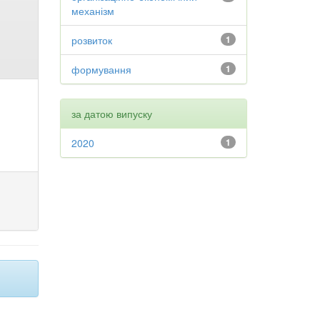
механізм
розвиток
1
формування
1
за датою випуску
2020
1