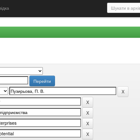
відка