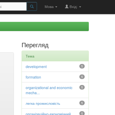
Мова
Вхід:
Перегляд
Тема
development
1
formation
1
organizational and economic
1
mecha...
легка промисловість
1
організаційно-економічний
1