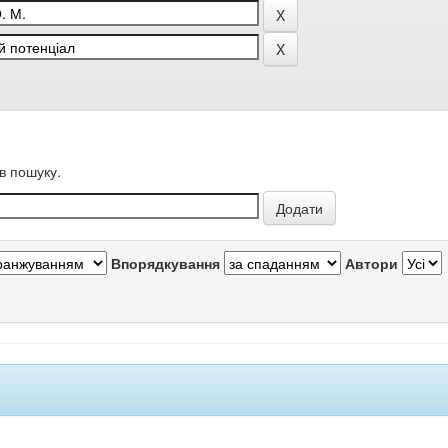
в пошуку.
Впорядкування
Автори