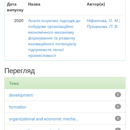
Дата
Назва
Автор(и)
випуску
2020
Аналіз існуючих підходів до
Ніфатова, О. М.
;
побудови організаційно-
Пузирьова, П. В.
економічного механізму
формування та розвитку
інноваційного потенціалу
підприємств легкої
промисловості
Перегляд
Тема
development
1
formation
1
organizational and economic mecha...
1