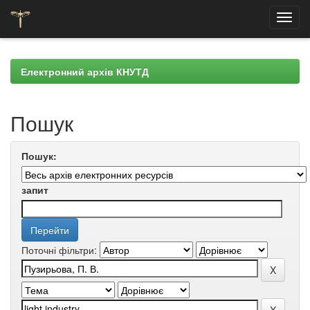
Skip
navigation
Електронний архів КНУТД
Пошук
Пошук:
запит
Поточні фільтри: