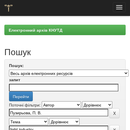
Skip
navigation
Електронний архів КНУТД
Пошук
Пошук:
запит
Поточні фільтри: