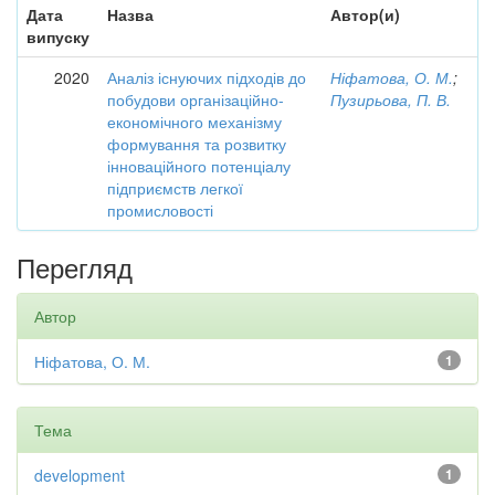
Дата
Назва
Автор(и)
випуску
2020
Аналіз існуючих підходів до
Ніфатова, О. М.
;
побудови організаційно-
Пузирьова, П. В.
економічного механізму
формування та розвитку
інноваційного потенціалу
підприємств легкої
промисловості
Перегляд
Автор
Ніфатова, О. М.
1
Тема
development
1