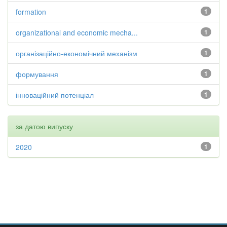
formation
1
organizational and economic mecha...
1
організаційно-економічний механізм
1
формування
1
інноваційний потенціал
1
за датою випуску
2020
1