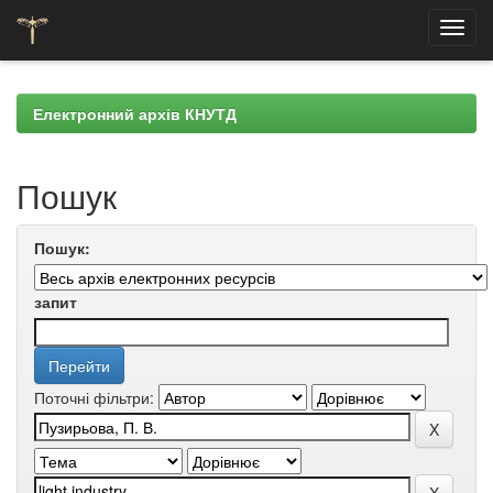
Skip
navigation
Електронний архів КНУТД
Пошук
Пошук:
запит
Поточні фільтри: