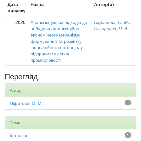
Дата
Назва
Автор(и)
випуску
2020
Аналіз існуючих підходів до
Ніфатова, О. М.
;
побудови організаційно-
Пузирьова, П. В.
економічного механізму
формування та розвитку
інноваційного потенціалу
підприємств легкої
промисловості
Перегляд
Автор
Ніфатова, О. М.
1
Тема
formation
1