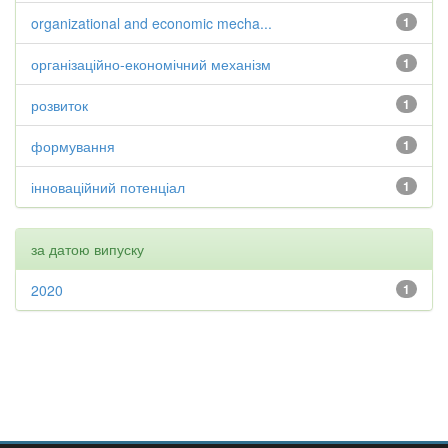
organizational and economic mecha...
1
організаційно-економічний механізм
1
розвиток
1
формування
1
інноваційний потенціал
1
за датою випуску
2020
1