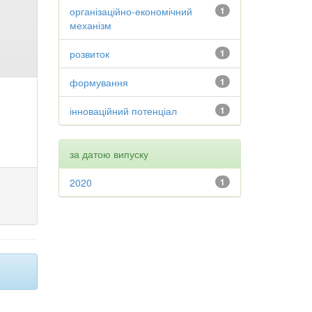
організаційно-економічний
1
механізм
розвиток
1
формування
1
інноваційний потенціал
1
за датою випуску
2020
1