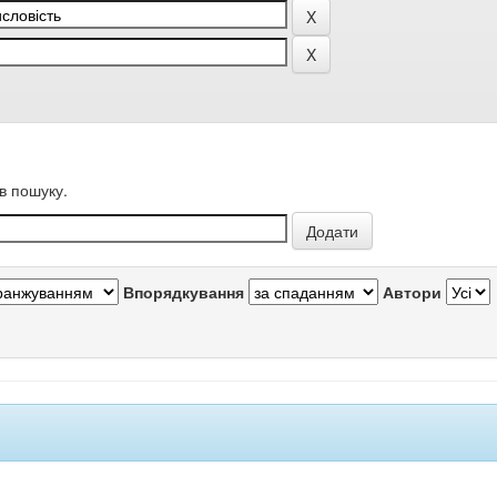
в пошуку.
Впорядкування
Автори