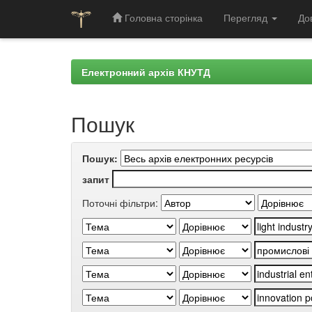
Головна сторінка
Перегляд
До
Skip
navigation
Електронний архів КНУТД
Пошук
Пошук:
запит
Поточні фільтри: