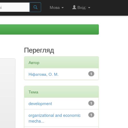
Мова
Вхід:
Перегляд
Автор
Ніфатова, О. М.
1
Тема
development
1
organizational and economic
1
mecha...