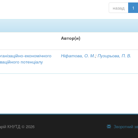
назад
1
Автор(и)
рганізаційно-економічного
Ніфатова, О. М.
;
Пузирьова, П. В.
ваційного потенціалу
тарій КНУТД © 2026
Зворотний зв