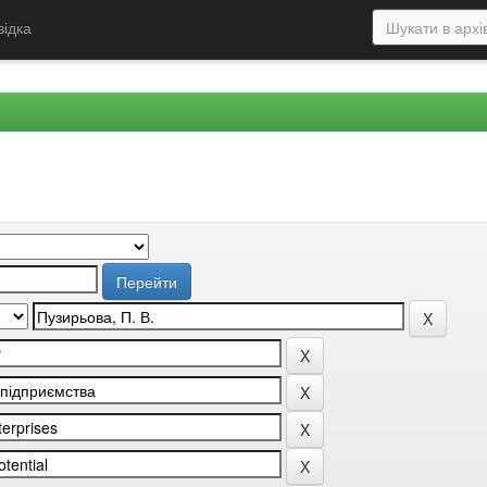
відка