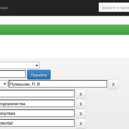
відка