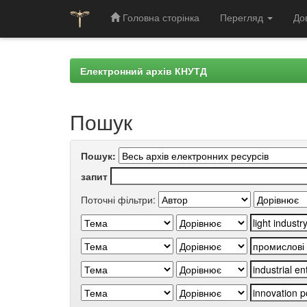
Головна сторінка
Перегляд
До
Skip
navigation
Електронний архів КНУТД
Пошук
Пошук:
запит
Поточні фільтри: