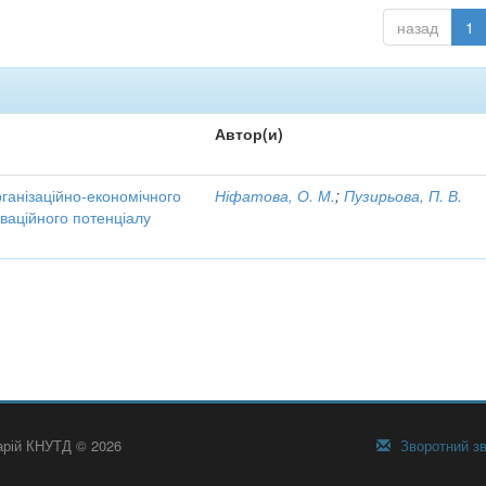
назад
1
Автор(и)
рганізаційно-економічного
Ніфатова, О. М.
;
Пузирьова, П. В.
ваційного потенціалу
тарій КНУТД © 2026
Зворотний зв