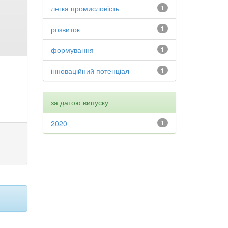
легка промисловість
1
розвиток
1
формування
1
інноваційний потенціал
1
за датою випуску
2020
1