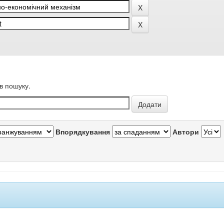
в пошуку.
Впорядкування
Автори