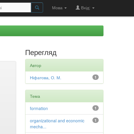
Мова
Вхід:
Перегляд
Автор
Ніфатова, О. М.
1
Тема
formation
1
organizational and economic
1
mecha...