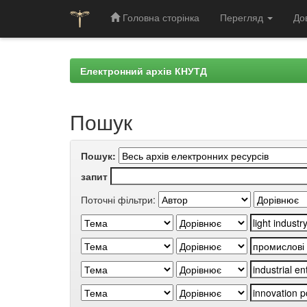
Головна сторінка
Перегляд
До
Skip
navigation
Електронний архів КНУТД
Пошук
Пошук:
запит
Поточні фільтри: