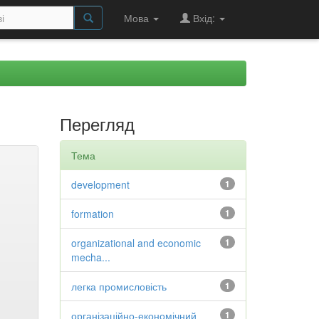
Мова
Вхід:
Перегляд
Тема
development
1
formation
1
organizational and economic
1
mecha...
легка промисловість
1
організаційно-економічний
1