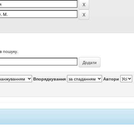
в пошуку.
Впорядкування
Автори