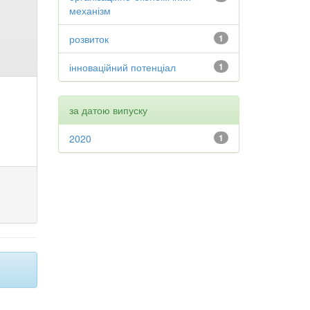
механізм
розвиток
1
інноваційний потенціал
1
за датою випуску
2020
1