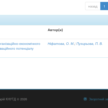
назад
1
Автор(и)
рганізаційно-економічного
Ніфатова, О. М.
;
Пузирьова, П. В.
ваційного потенціалу
тарій КНУТД © 2026
Зворотний зв