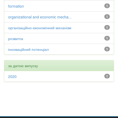
formation
1
organizational and economic mecha...
1
організаційно-економічний механізм
1
розвиток
1
інноваційний потенціал
1
за датою випуску
2020
1