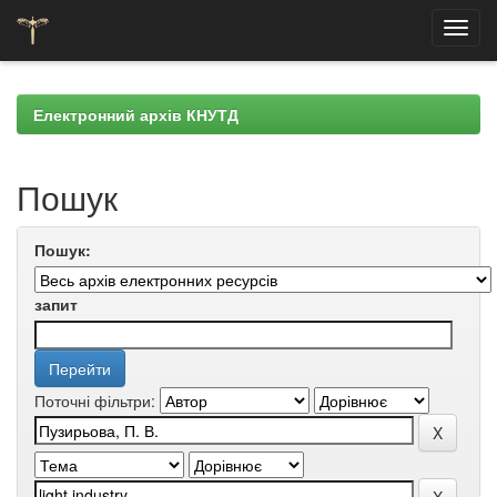
Skip
navigation
Електронний архів КНУТД
Пошук
Пошук:
запит
Поточні фільтри: