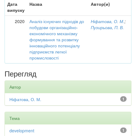
Дата
Назва
Автор(и)
випуску
2020
Аналіз існуючих підходів до
Ніфатова, О. М.
;
побудови організаційно-
Пузирьова, П. В.
економічного механізму
формування та розвитку
інноваційного потенціалу
підприємств легкої
промисловості
Перегляд
Автор
Ніфатова, О. М.
1
Тема
development
1