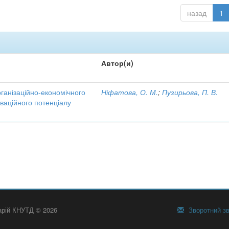
назад
1
Автор(и)
рганізаційно-економічного
Ніфатова, О. М.
;
Пузирьова, П. В.
ваційного потенціалу
тарій КНУТД © 2026
Зворотний зв