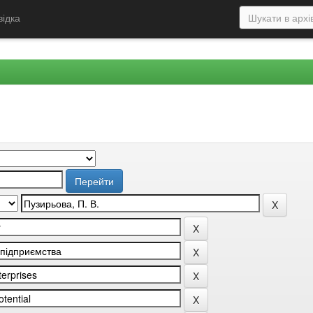
відка