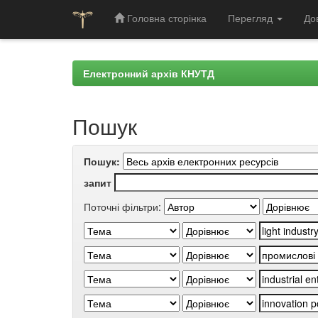
Головна сторінка
Перегляд
До
Skip
navigation
Електронний архів КНУТД
Пошук
Пошук:
запит
Поточні фільтри: