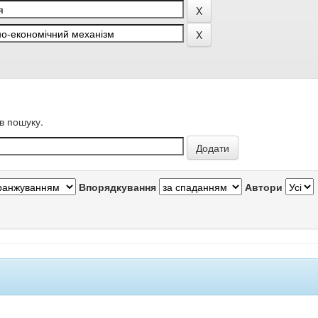
в пошуку.
Впорядкування
Автори