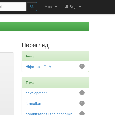
Мова
Вхід:
Перегляд
Автор
Ніфатова, О. М.
1
Тема
development
1
formation
1
organizational and economic
1