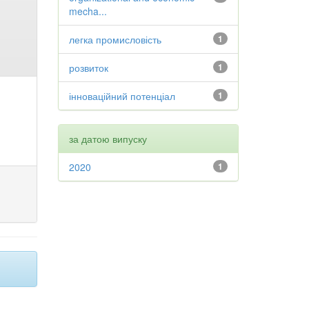
mecha...
легка промисловість
1
розвиток
1
інноваційний потенціал
1
за датою випуску
2020
1