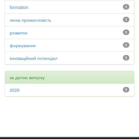
formation
1
легка промисловість
1
розвиток
1
формування
1
інноваційний потенціал
1
за датою випуску
2020
1