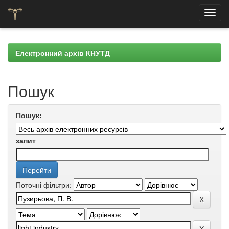
Skip
navigation
Електронний архів КНУТД
Пошук
Пошук:
запит
Поточні фільтри: