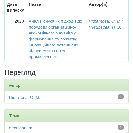
Дата
Назва
Автор(и)
випуску
2020
Аналіз існуючих підходів до
Ніфатова, О. М.
;
побудови організаційно-
Пузирьова, П. В.
економічного механізму
формування та розвитку
інноваційного потенціалу
підприємств легкої
промисловості
Перегляд
Автор
Ніфатова, О. М.
1
Тема
development
1