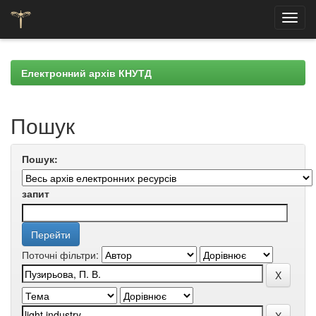
Skip
navigation
Електронний архів КНУТД
Пошук
Пошук:
запит
Поточні фільтри: