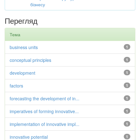
бізнесу
Перегляд
Тема
business units
1
conceptual principles
1
development
1
factors
1
forecasting the development of in...
1
imperatives of forming innovative...
1
implementation of innovative impl...
1
innovative potential
1