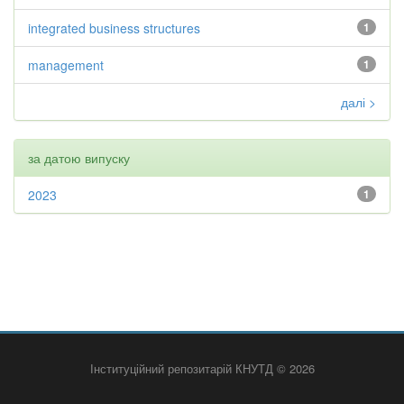
integrated business structures
1
management
1
далі >
за датою випуску
2023
1
Інституційний репозитарій КНУТД © 2026