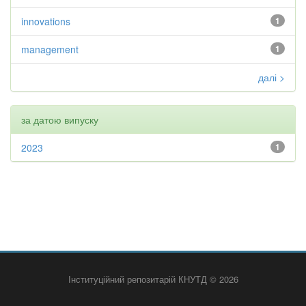
innovations
1
management
1
далі >
за датою випуску
2023
1
Інституційний репозитарій КНУТД © 2026