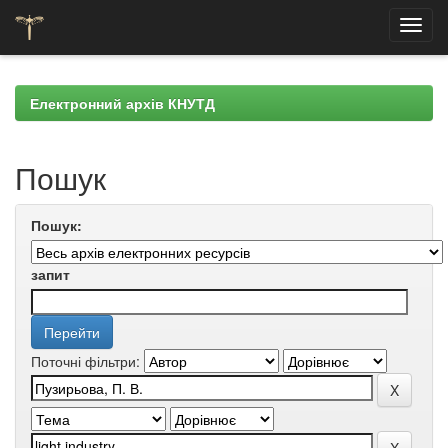
Skip
navigation
Електронний архів КНУТД
Пошук
Пошук:
запит
Поточні фільтри: