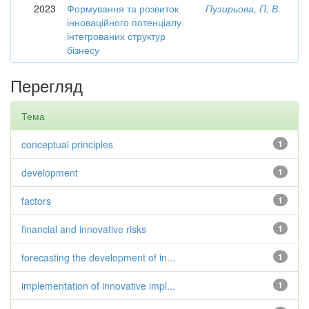
2023
Формування та розвиток
Пузирьова, П. В.
інноваційного потенціалу
інтегрованих структур
бізнесу
Перегляд
Тема
conceptual principles
1
development
1
factors
1
financial and innovative risks
1
forecasting the development of in...
1
implementation of innovative impl...
1