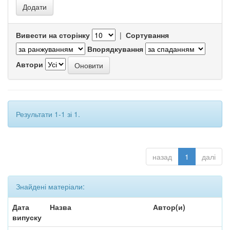
Вивести на сторінку
|
Сортування
Впорядкування
Автори
Результати 1-1 зі 1.
назад
1
далі
Знайдені матеріали:
Дата
Назва
Автор(и)
випуску