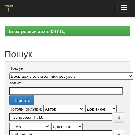
Skip
navigation
Електронний архів КНУТД
Пошук
Пошук:
запит
Поточні фільтри: