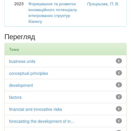
2023
Формування та розвиток
Пузирьова, П. В.
інноваційного потенціалу
інтегрованих структур
бізнесу
Перегляд
Тема
business units
1
conceptual principles
1
development
1
factors
1
financial and innovative risks
1
forecasting the development of in...
1