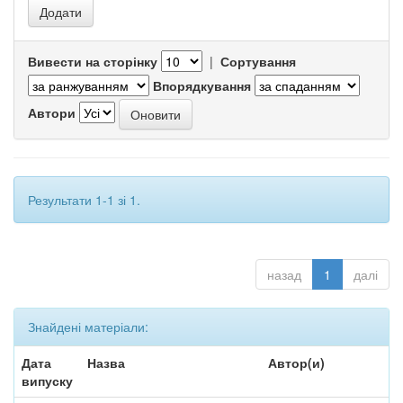
Вивести на сторінку
|
Сортування
Впорядкування
Автори
Результати 1-1 зі 1.
назад
1
далі
Знайдені матеріали:
Дата
Назва
Автор(и)
випуску