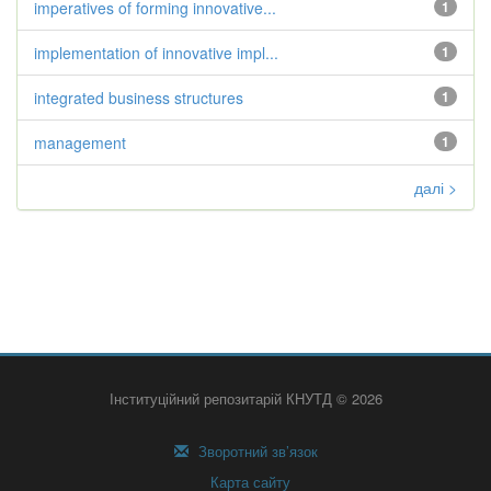
imperatives of forming innovative...
1
implementation of innovative impl...
1
integrated business structures
1
management
1
далі >
Інституційний репозитарій КНУТД © 2026
Зворотний зв’язок
Карта сайту