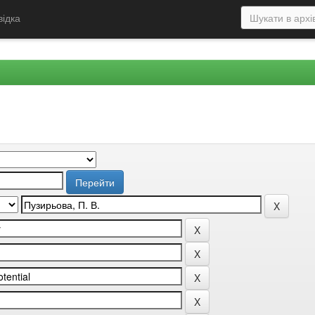
відка