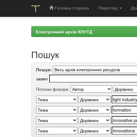
Головна сторінка
Перегляд
До
Skip
navigation
Електронний архів КНУТД
Пошук
Пошук:
запит
Поточні фільтри: