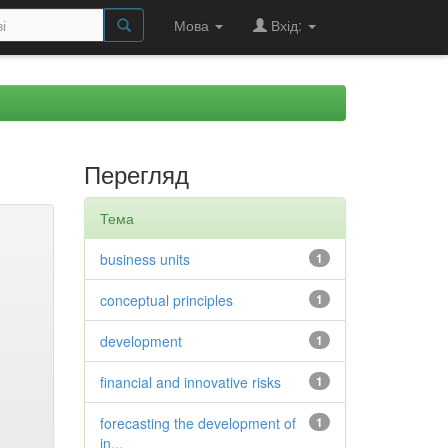
Мова
Вхід:
Перегляд
Тема
business units
1
conceptual principles
1
development
1
financial and innovative risks
1
forecasting the development of
1
in...