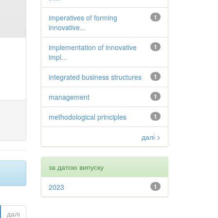
imperatives of forming
1
innovative...
implementation of innovative
1
impl...
integrated business structures
1
management
1
methodological principles
1
далі >
за датою випуску
2023
1
далі