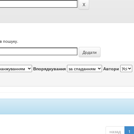
в пошуку.
Впорядкування
Автори
назад
1