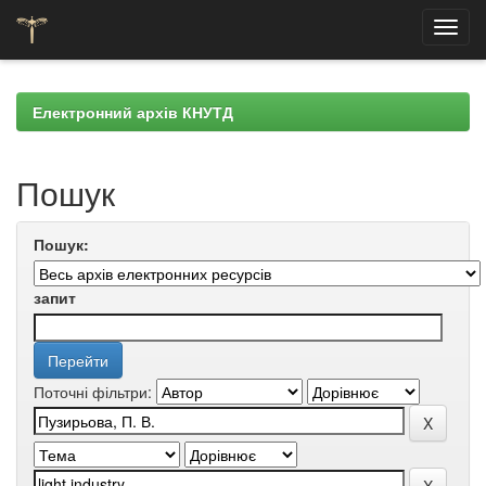
Skip
navigation
Електронний архів КНУТД
Пошук
Пошук:
запит
Поточні фільтри: