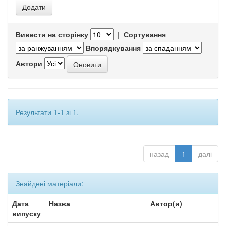
Вивести на сторінку
|
Сортування
Впорядкування
Автори
Результати 1-1 зі 1.
назад
1
далі
Знайдені матеріали:
Дата
Назва
Автор(и)
випуску