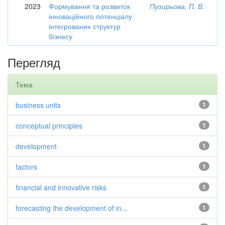
2023
Формування та розвиток
Пузирьова, П. В.
інноваційного потенціалу
інтегрованих структур
бізнесу
Перегляд
Тема
business units
1
conceptual principles
1
development
1
factors
1
financial and innovative risks
1
forecasting the development of in...
1