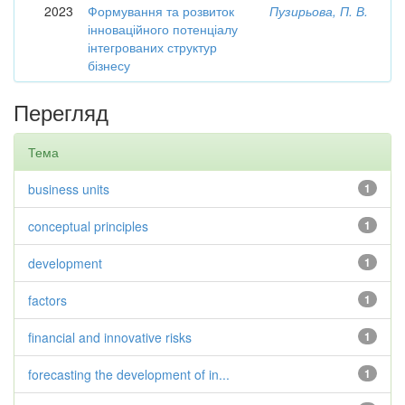
2023
Формування та розвиток
Пузирьова, П. В.
інноваційного потенціалу
інтегрованих структур
бізнесу
Перегляд
Тема
business units
1
conceptual principles
1
development
1
factors
1
financial and innovative risks
1
forecasting the development of in...
1