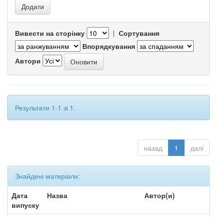
Вивести на сторінку
|
Сортування
Впорядкування
Автори
Результати 1-1 зі 1.
назад
1
далі
Знайдені матеріали:
Дата
Назва
Автор(и)
випуску