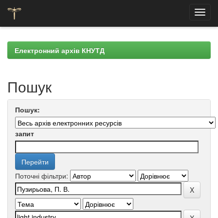
Skip
navigation
Електронний архів КНУТД
Пошук
Пошук:
запит
Поточні фільтри: