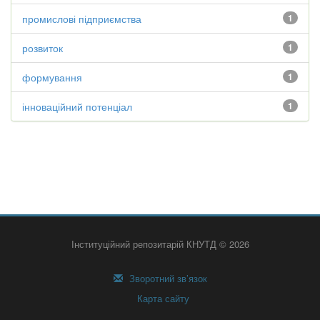
промислові підприємства
1
розвиток
1
формування
1
інноваційний потенціал
1
Інституційний репозитарій КНУТД © 2026
Зворотний зв’язок
Карта сайту