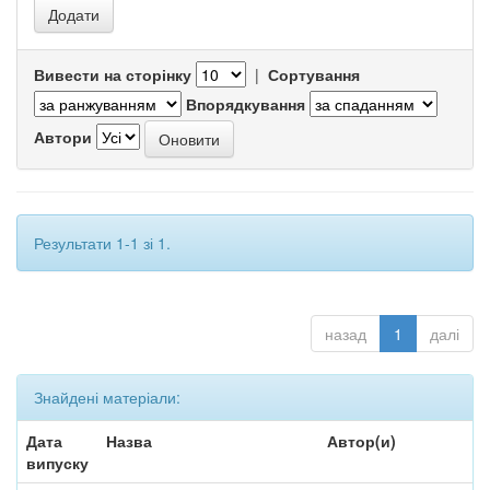
Вивести на сторінку
|
Сортування
Впорядкування
Автори
Результати 1-1 зі 1.
назад
1
далі
Знайдені матеріали:
Дата
Назва
Автор(и)
випуску