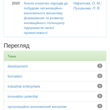
2020
Аналіз існуючих підходів до
Ніфатова, О. М.
;
побудови організаційно-
Пузирьова, П. В.
економічного механізму
формування та розвитку
інноваційного потенціалу
підприємств легкої
промисловості
Перегляд
Тема
development
1
formation
1
industrial enterprises
1
innovation potential
1
організаційно-економічний механізм
1