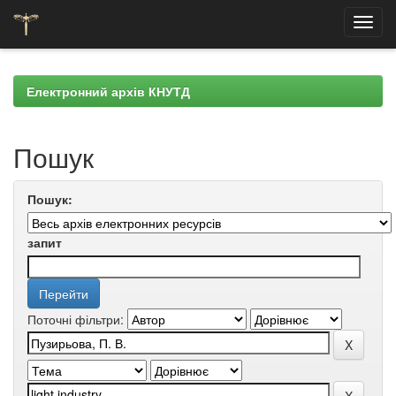
Skip
navigation
Електронний архів КНУТД
Пошук
Пошук:
запит
Поточні фільтри: