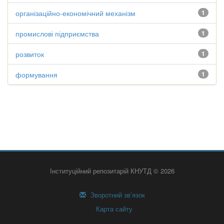
організаційно-економічний механізм
1
промислові підприємства
1
розвиток
1
формування
1
Інституційний репозитарій КНУТД © 2026
Зворотний зв’язок
Карта сайту