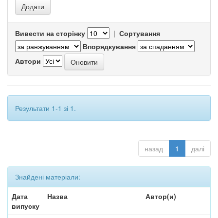
Вивести на сторінку
|
Сортування
Впорядкування
Автори
Результати 1-1 зі 1.
назад
1
далі
Знайдені матеріали:
Дата
Назва
Автор(и)
випуску