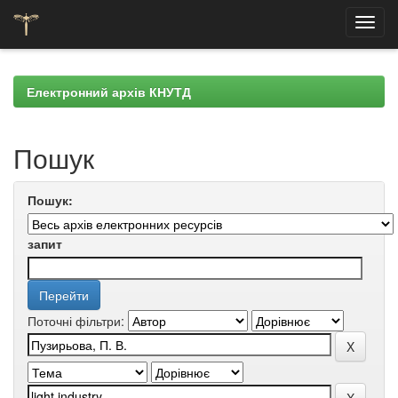
Skip
navigation
Електронний архів КНУТД
Пошук
Пошук:
запит
Поточні фільтри: