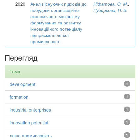
2020
Аналіз існуючих підходів до
Ніфатова, О. М.
;
побудови організаційно-
Пузирьова, П. В.
економічного механізму
формування та розвитку
інноваційного потенціалу
підприємств легкої
промисловості
Перегляд
Тема
development
1
formation
1
industrial enterprises
1
innovation potential
1
легка промисловість
1