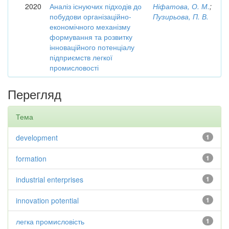
2020
Аналіз існуючих підходів до
Ніфатова, О. М.
;
побудови організаційно-
Пузирьова, П. В.
економічного механізму
формування та розвитку
інноваційного потенціалу
підприємств легкої
промисловості
Перегляд
Тема
development
1
formation
1
industrial enterprises
1
innovation potential
1
легка промисловість
1