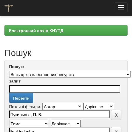
Skip
navigation
Електронний архів КНУТД
Пошук
Пошук:
запит
Поточні фільтри: