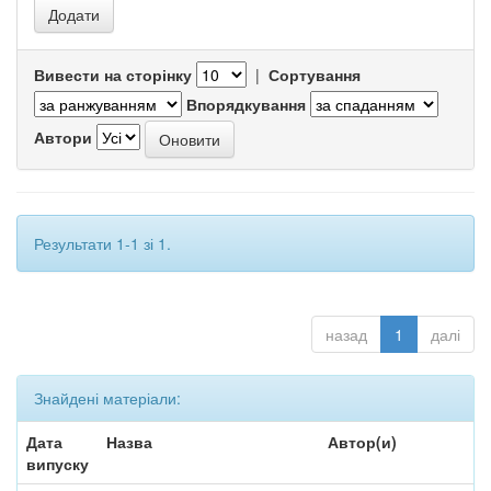
Вивести на сторінку
|
Сортування
Впорядкування
Автори
Результати 1-1 зі 1.
назад
1
далі
Знайдені матеріали:
Дата
Назва
Автор(и)
випуску