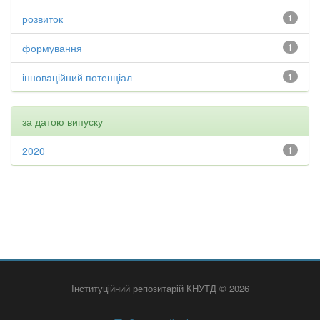
розвиток
1
формування
1
інноваційний потенціал
1
за датою випуску
2020
1
Інституційний репозитарій КНУТД © 2026