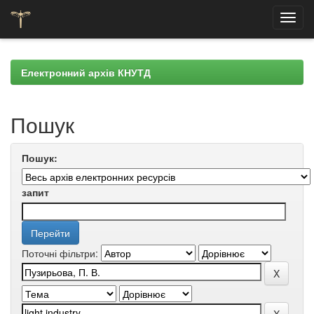
Skip
navigation
Електронний архів КНУТД
Пошук
Пошук:
запит
Поточні фільтри: