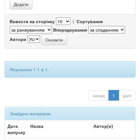
Вивести на сторінку
|
Сортування
Впорядкування
Автори
Результати 1-1 зі 1.
назад
1
далі
Знайдені матеріали:
Дата
Назва
Автор(и)
випуску