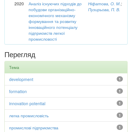
2020
Аналіз існуючих підходів до
Ніфатова, О. М.
;
побудови організаційно-
Пузирьова, П. В.
економічного механізму
формування та розвитку
інноваційного потенціалу
підприємств легкої
промисловості
Перегляд
Тема
development
1
formation
1
innovation potential
1
легка промисловість
1
промислові підприємства
1