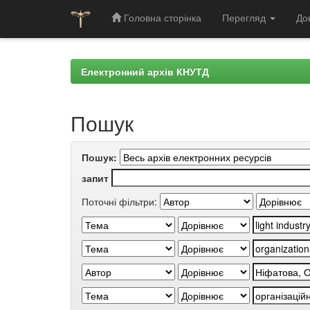
Головна сторінка
Перегляд
До
Skip
navigation
Електронний архів КНУТД
Пошук
Пошук:
запит
Поточні фільтри: