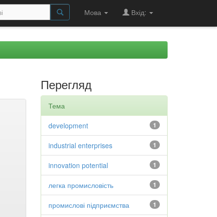
Мова
Вхід:
Перегляд
Тема
development
1
industrial enterprises
1
innovation potential
1
легка промисловість
1
промислові підприємства
1