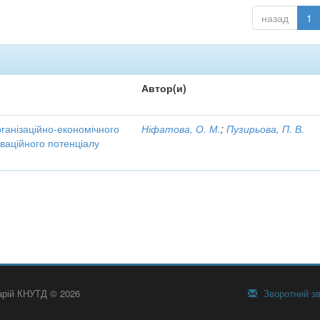
назад
1
Автор(и)
рганізаційно-економічного
Ніфатова, О. М.
;
Пузирьова, П. В.
ваційного потенціалу
тарій КНУТД © 2026
Зворотний зв