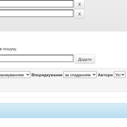
в пошуку.
Впорядкування
Автори