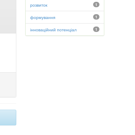
розвиток
1
формування
1
інноваційний потенціал
1