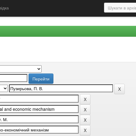
відка