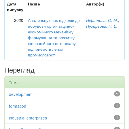
Дата
Назва
Автор(и)
випуску
2020
Аналіз існуючих підходів до
Ніфатова, О. М.
;
побудови організаційно-
Пузирьова, П. В.
економічного механізму
формування та розвитку
інноваційного потенціалу
підприємств легкої
промисловості
Перегляд
Тема
development
1
formation
1
industrial enterprises
1