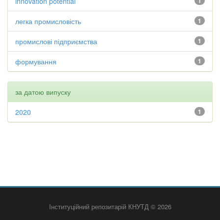
innovation potential
1
легка промисловість
1
промислові підприємства
1
формування
1
за датою випуску
2020
1
Інституційний репозитарій КНУТД © 2026