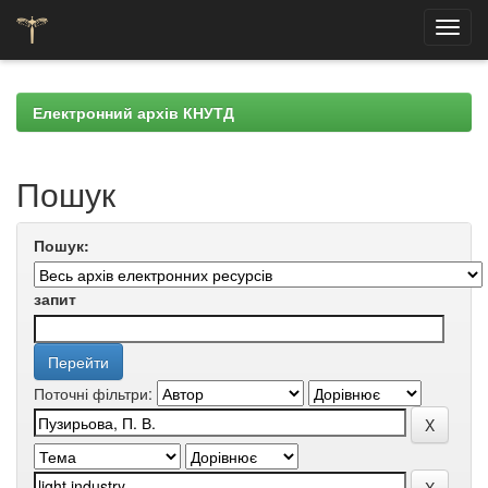
Skip
navigation
Електронний архів КНУТД
Пошук
Пошук:
запит
Поточні фільтри: