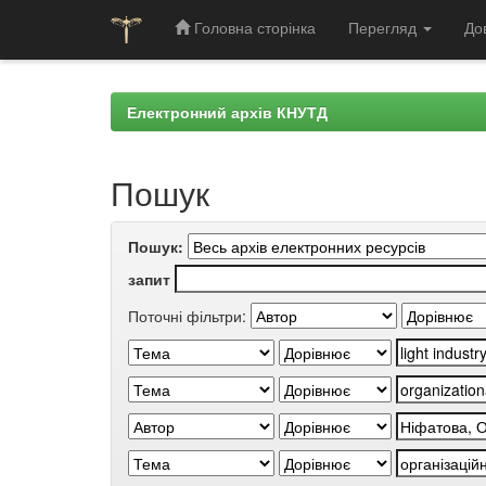
Головна сторінка
Перегляд
До
Skip
navigation
Електронний архів КНУТД
Пошук
Пошук:
запит
Поточні фільтри: