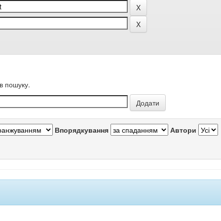
в пошуку.
Впорядкування
Автори