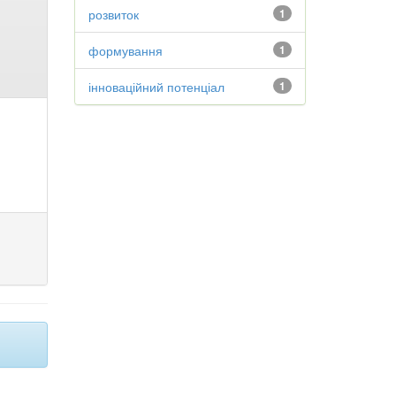
розвиток
1
формування
1
інноваційний потенціал
1