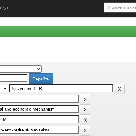
відка