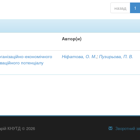
назад
1
Автор(и)
рганізаційно-економічного
Ніфатова, О. М.
;
Пузирьова, П. В.
ваційного потенціалу
тарій КНУТД © 2026
Зворотний зв