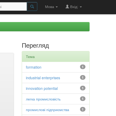
Мова
Вхід:
Перегляд
Тема
formation
1
industrial enterprises
1
innovation potential
1
легка промисловість
1
промислові підприємства
1