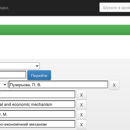
відка