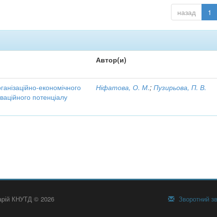
назад
1
Автор(и)
рганізаційно-економічного
Ніфатова, О. М.
;
Пузирьова, П. В.
ваційного потенціалу
тарій КНУТД © 2026
Зворотний зв