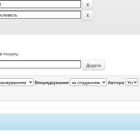
в пошуку.
Впорядкування
Автори