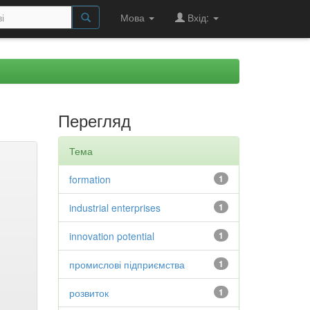
Мова
Вхід:
Перегляд
Тема
formation
1
industrial enterprises
1
innovation potential
1
промислові підприємства
1
розвиток
1