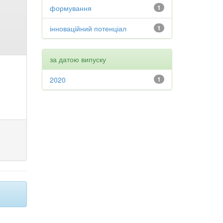
формування
1
інноваційний потенціал
1
за датою випуску
2020
1