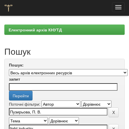
Skip
navigation
Електронний архів КНУТД
Пошук
Пошук:
запит
Поточні фільтри: