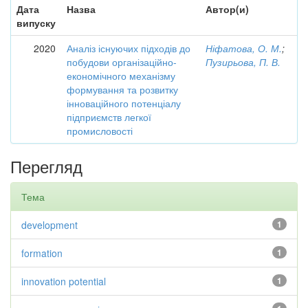
Дата
Назва
Автор(и)
випуску
2020
Аналіз існуючих підходів до
Ніфатова, О. М.
;
побудови організаційно-
Пузирьова, П. В.
економічного механізму
формування та розвитку
інноваційного потенціалу
підприємств легкої
промисловості
Перегляд
Тема
development
1
formation
1
innovation potential
1