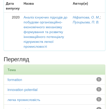
Дата
Назва
Автор(и)
випуску
2020
Аналіз існуючих підходів до
Ніфатова, О. М.
;
побудови організаційно-
Пузирьова, П. В.
економічного механізму
формування та розвитку
інноваційного потенціалу
підприємств легкої
промисловості
Перегляд
Тема
formation
1
innovation potential
1
легка промисловість
1