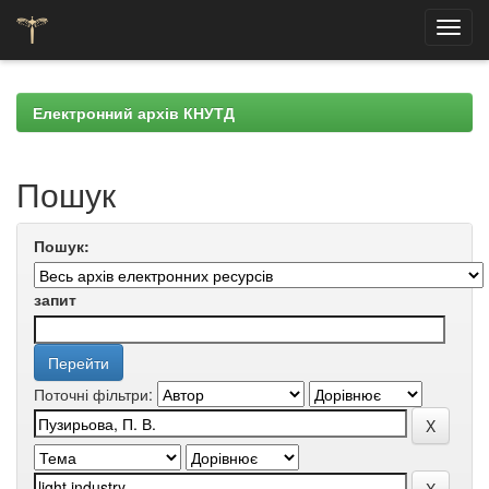
Skip
navigation
Електронний архів КНУТД
Пошук
Пошук:
запит
Поточні фільтри: