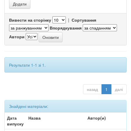
Вивести на сторінку
|
Сортування
Впорядкування
Автори
Результати 1-1 зі 1.
назад
1
далі
Знайдені матеріали:
Дата
Назва
Автор(и)
випуску