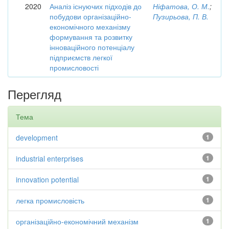
2020
Аналіз існуючих підходів до
Ніфатова, О. М.
;
побудови організаційно-
Пузирьова, П. В.
економічного механізму
формування та розвитку
інноваційного потенціалу
підприємств легкої
промисловості
Перегляд
Тема
development
1
industrial enterprises
1
innovation potential
1
легка промисловість
1
організаційно-економічний механізм
1