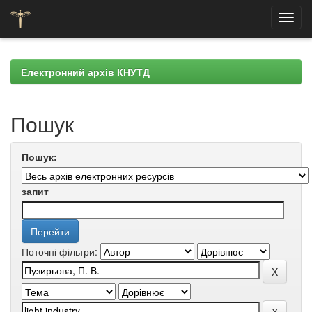
Skip
navigation
Електронний архів КНУТД
Пошук
Пошук:
запит
Поточні фільтри: