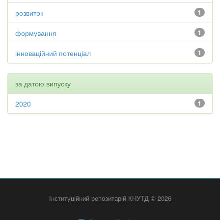
розвиток
1
формування
1
інноваційний потенціал
1
за датою випуску
2020
1
Інституційний репозитарій КНУТД © 2026