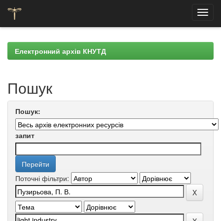
Skip
navigation
Електронний архів КНУТД
Пошук
Пошук:
запит
Поточні фільтри: