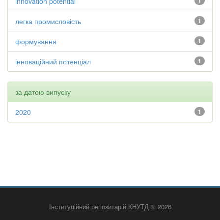
innovation potential
1
легка промисловість
1
формування
1
інноваційний потенціал
1
за датою випуску
2020
1
Інституційний репозитарій КНУТД © 2026