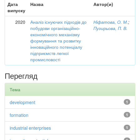
Дата
Назва
Автор(и)
випуску
2020
Аналіз існуючих підходів до
Ніфатова, О. М.
;
побудови організаційно-
Пузирьова, П. В.
економічного механізму
формування та розвитку
інноваційного потенціалу
підприємств легкої
промисловості
Перегляд
Тема
development
1
formation
1
industrial enterprises
1