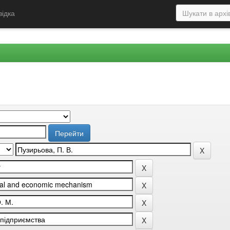
відка