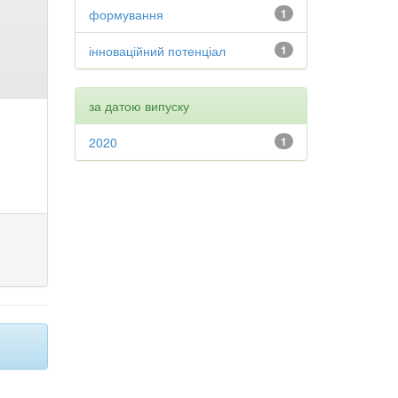
формування
1
інноваційний потенціал
1
за датою випуску
2020
1