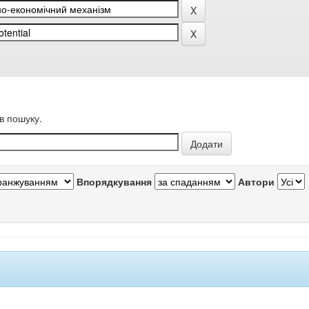
в пошуку.
Впорядкування
Автори