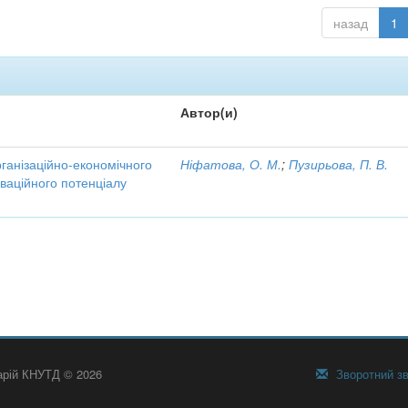
назад
1
Автор(и)
рганізаційно-економічного
Ніфатова, О. М.
;
Пузирьова, П. В.
ваційного потенціалу
тарій КНУТД © 2026
Зворотний зв