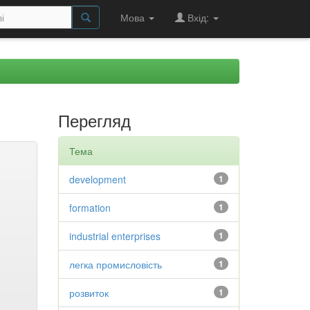
Мова
Вхід:
Перегляд
Тема
development
1
formation
1
industrial enterprises
1
легка промисловість
1
розвиток
1