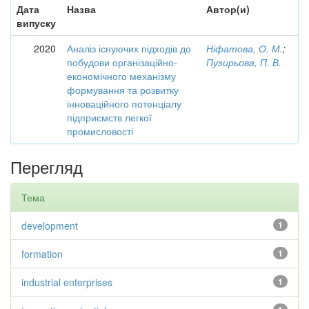
Дата
Назва
Автор(и)
випуску
2020
Аналіз існуючих підходів до
Ніфатова, О. М.
;
побудови організаційно-
Пузирьова, П. В.
економічного механізму
формування та розвитку
інноваційного потенціалу
підприємств легкої
промисловості
Перегляд
Тема
development
1
formation
1
industrial enterprises
1