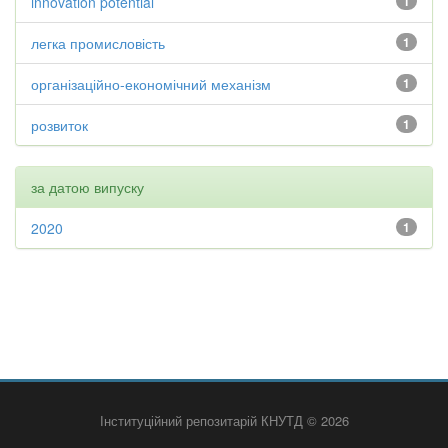
innovation potential
1
легка промисловість
1
організаційно-економічний механізм
1
розвиток
1
за датою випуску
2020
1
Інституційний репозитарій КНУТД © 2026