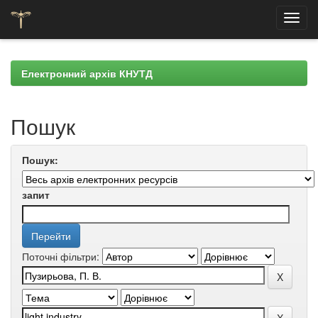
Skip
navigation
Електронний архів КНУТД
Пошук
Пошук:
запит
Поточні фільтри: