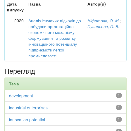
Дата
Назва
Автор(и)
випуску
2020
Аналіз існуючих підходів до
Ніфатова, О. М.
;
побудови організаційно-
Пузирьова, П. В.
економічного механізму
формування та розвитку
інноваційного потенціалу
підприємств легкої
промисловості
Перегляд
Тема
development
1
industrial enterprises
1
innovation potential
1