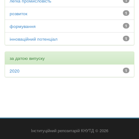
легка промисловість
1
розвиток
1
формування
1
інноваційний потенціал
1
за датою випуску
2020
1
Інституційний репозитарій КНУТД © 2026