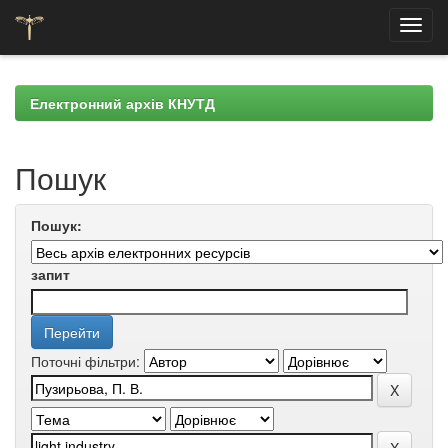
Skip
navigation
Електронний архів КНУТД
Пошук
Пошук:
запит
Поточні фільтри: