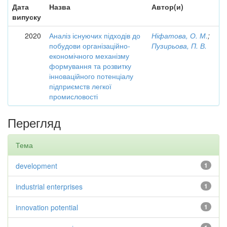
Дата
Назва
Автор(и)
випуску
2020
Аналіз існуючих підходів до
Ніфатова, О. М.
;
побудови організаційно-
Пузирьова, П. В.
економічного механізму
формування та розвитку
інноваційного потенціалу
підприємств легкої
промисловості
Перегляд
Тема
development
1
industrial enterprises
1
innovation potential
1