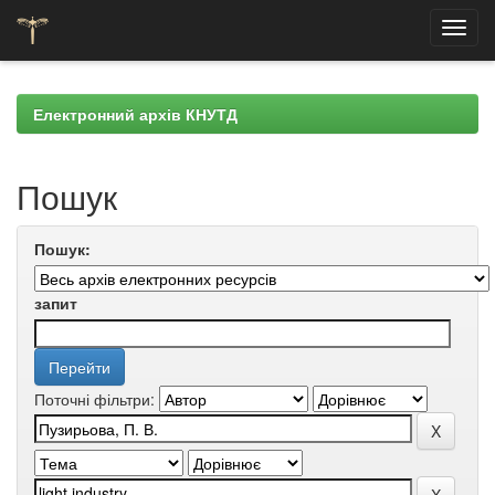
Skip
navigation
Електронний архів КНУТД
Пошук
Пошук:
запит
Поточні фільтри: