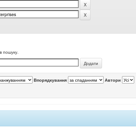
в пошуку.
Впорядкування
Автори