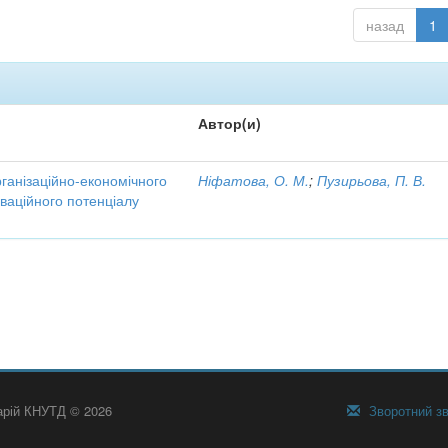
назад
1
Автор(и)
рганізаційно-економічного
Ніфатова, О. М.
;
Пузирьова, П. В.
ваційного потенціалу
тарій КНУТД © 2026
Зворотний зв