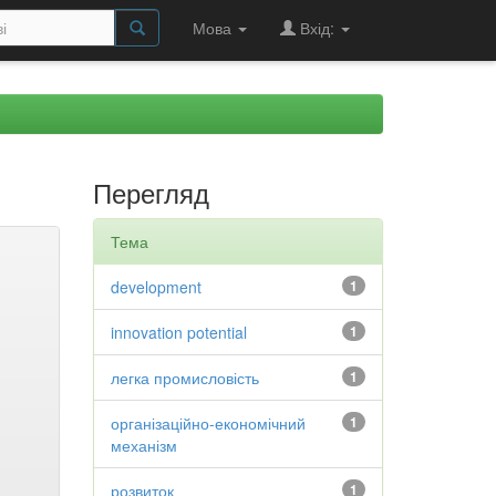
Мова
Вхід:
Перегляд
Тема
development
1
innovation potential
1
легка промисловість
1
організаційно-економічний
1
механізм
розвиток
1