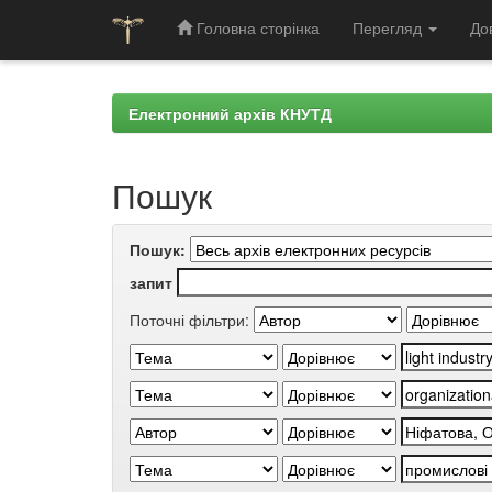
Головна сторінка
Перегляд
До
Skip
navigation
Електронний архів КНУТД
Пошук
Пошук:
запит
Поточні фільтри: