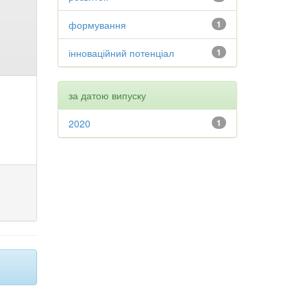
формування
1
інноваційний потенціал
1
за датою випуску
2020
1