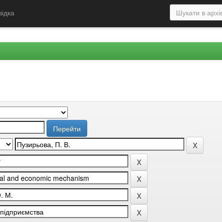
відка