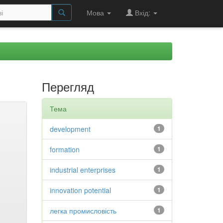
Мова
Вхід:
Перегляд
Тема
development
1
formation
1
industrial enterprises
1
innovation potential
1
легка промисловість
1