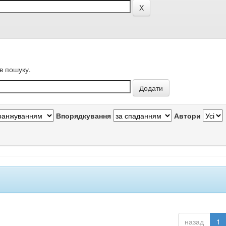
в пошуку.
Впорядкування
Автори
назад
1