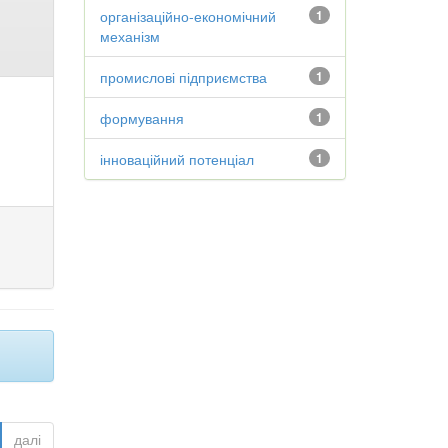
організаційно-економічний
1
механізм
промислові підприємства
1
формування
1
інноваційний потенціал
1
далі