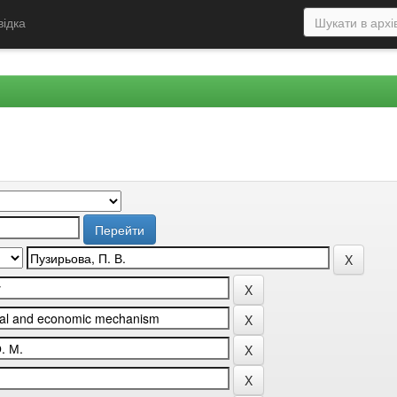
відка