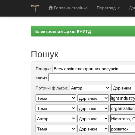
Головна сторінка
Перегляд
До
Skip
navigation
Електронний архів КНУТД
Пошук
Пошук:
запит
Поточні фільтри: