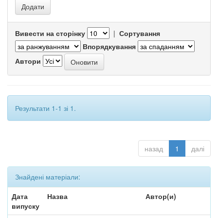
Вивести на сторінку
|
Сортування
Впорядкування
Автори
Результати 1-1 зі 1.
назад
1
далі
Знайдені матеріали:
Дата
Назва
Автор(и)
випуску