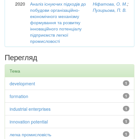
2020
Аналіз існуючих підходів до
Ніфатова, О. М.
;
побудови організаційно-
Пузирьова, П. В.
економічного механізму
формування та розвитку
інноваційного потенціалу
підприємств легкої
промисловості
Перегляд
Тема
development
1
formation
1
industrial enterprises
1
innovation potential
1
легка промисловість
1