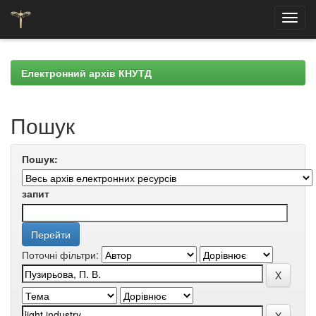
Skip
navigation
Електронний архів КНУТД
Пошук
Пошук:
запит
Поточні фільтри: