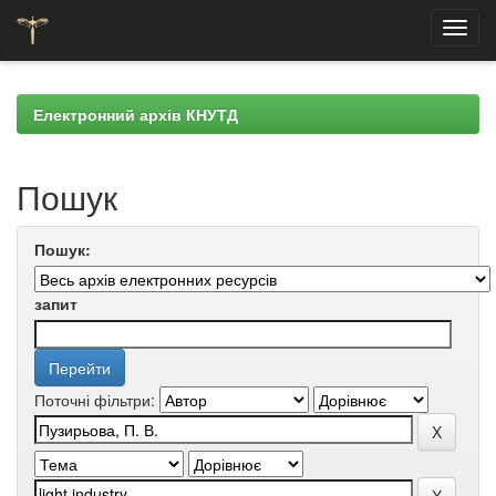
Skip
navigation
Електронний архів КНУТД
Пошук
Пошук:
запит
Поточні фільтри: