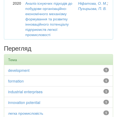
2020
Аналіз існуючих підходів до
Ніфатова, О. М.
;
побудови організаційно-
Пузирьова, П. В.
економічного механізму
формування та розвитку
інноваційного потенціалу
підприємств легкої
промисловості
Перегляд
Тема
development
1
formation
1
industrial enterprises
1
innovation potential
1
легка промисловість
1