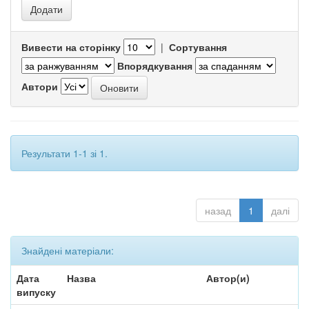
Вивести на сторінку
|
Сортування
Впорядкування
Автори
Результати 1-1 зі 1.
назад
1
далі
Знайдені матеріали:
Дата
Назва
Автор(и)
випуску