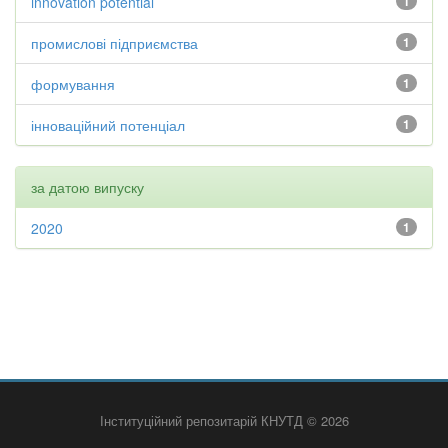
innovation potential
1
промислові підприємства
1
формування
1
інноваційний потенціал
1
за датою випуску
2020
1
Інституційний репозитарій КНУТД © 2026