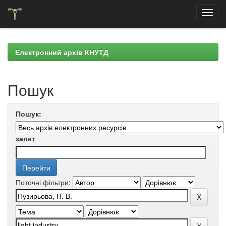
Skip
navigation
Електронний архів КНУТД
Пошук
Пошук:
запит
Поточні фільтри: