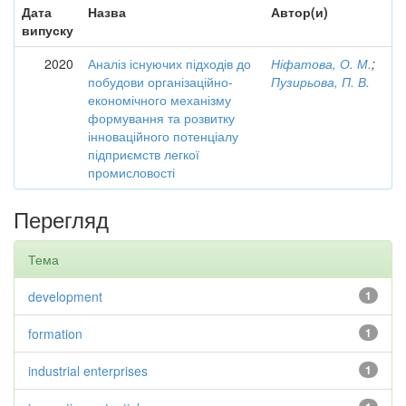
Дата
Назва
Автор(и)
випуску
2020
Аналіз існуючих підходів до
Ніфатова, О. М.
;
побудови організаційно-
Пузирьова, П. В.
економічного механізму
формування та розвитку
інноваційного потенціалу
підприємств легкої
промисловості
Перегляд
Тема
development
1
formation
1
industrial enterprises
1