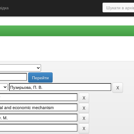
відка