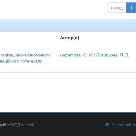
назад
1
Автор(и)
рганізаційно-економічного
Ніфатова, О. М.
;
Пузирьова, П. В.
ваційного потенціалу
тарій КНУТД © 2026
Зворотний зв