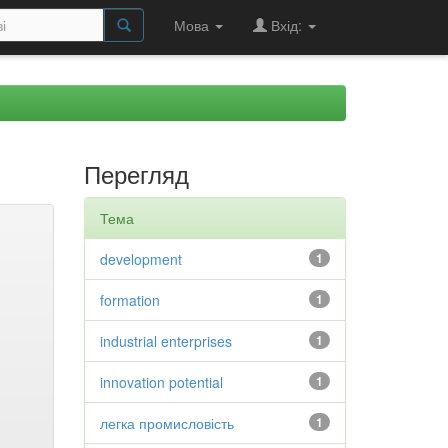
Мова
Вхід:
Перегляд
Тема
development
1
formation
1
industrial enterprises
1
innovation potential
1
легка промисловість
1