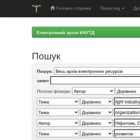
Головна сторінка
Перегляд
До
Skip
navigation
Електронний архів КНУТД
Пошук
Пошук:
запит
Поточні фільтри: