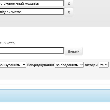
в пошуку.
Впорядкування
Автори