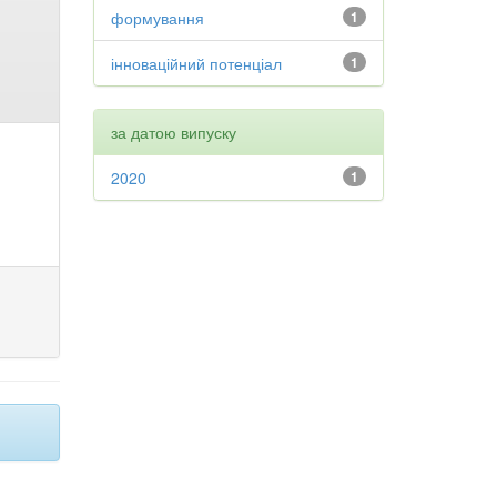
формування
1
інноваційний потенціал
1
за датою випуску
2020
1