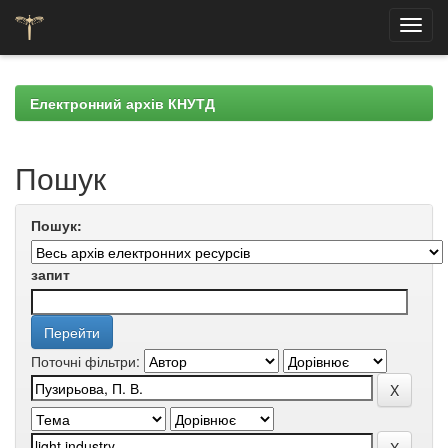
Skip
navigation
Електронний архів КНУТД
Пошук
Пошук:
запит
Поточні фільтри: