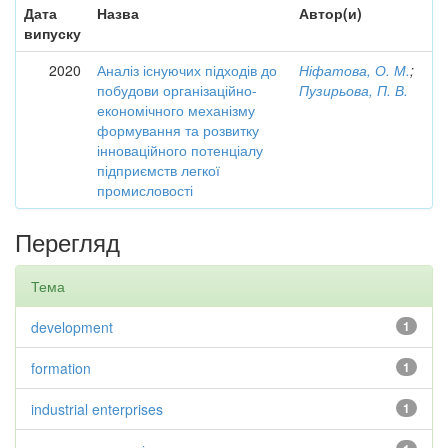
Дата
Назва
Автор(и)
випуску
2020
Аналіз існуючих підходів до
Ніфатова, О. М.
;
побудови організаційно-
Пузирьова, П. В.
економічного механізму
формування та розвитку
інноваційного потенціалу
підприємств легкої
промисловості
Перегляд
Тема
development
1
formation
1
industrial enterprises
1