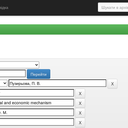
відка