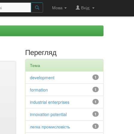
Мова
Вхід:
Перегляд
Тема
development
1
formation
1
industrial enterprises
1
innovation potential
1
легка промисловість
1