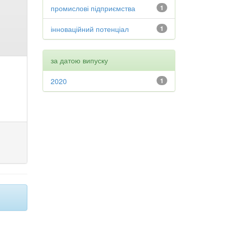
промислові підприємства
1
інноваційний потенціал
1
за датою випуску
2020
1