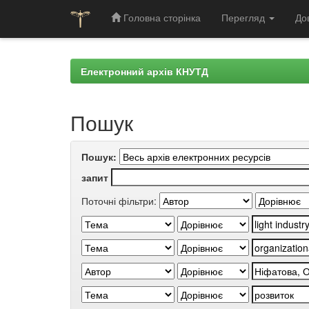
Головна сторінка
Перегляд
До
Skip
navigation
Електронний архів КНУТД
Пошук
Пошук:
запит
Поточні фільтри: