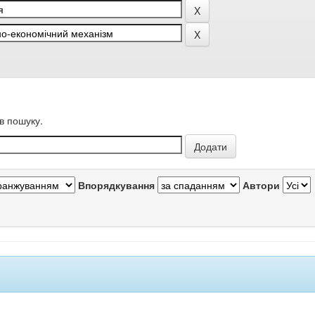
в пошуку.
Впорядкування
Автори