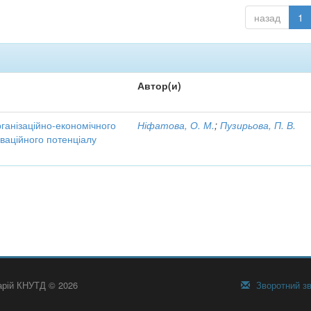
назад
1
Автор(и)
рганізаційно-економічного
Ніфатова, О. М.
;
Пузирьова, П. В.
ваційного потенціалу
тарій КНУТД © 2026
Зворотний зв