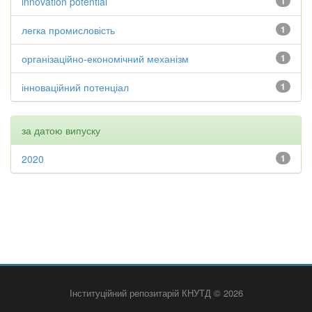
innovation potential
1
легка промисловість
1
організаційно-економічний механізм
1
інноваційний потенціал
1
за датою випуску
2020
1
Інституційний репозитарій КНУТД © 2026