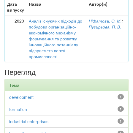
Дата
Назва
Автор(и)
випуску
2020
Аналіз існуючих підходів до
Ніфатова, О. М.
;
побудови організаційно-
Пузирьова, П. В.
економічного механізму
формування та розвитку
інноваційного потенціалу
підприємств легкої
промисловості
Перегляд
Тема
development
1
formation
1
industrial enterprises
1