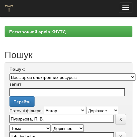
Skip
navigation
Електронний архів КНУТД
Пошук
Пошук:
запит
Поточні фільтри: